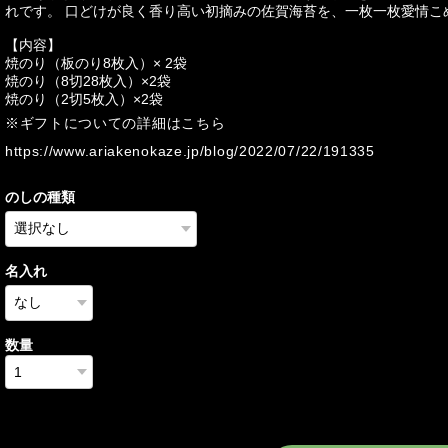
れです。 口どけが良く香り高い初摘みの佐賀海苔を、一枚一枚愛情こ
【内容】
焼のり（板のり8枚入）× 2袋
焼のり（8切28枚入）×2袋
焼のり（2切5枚入）×2袋
※ギフトについての詳細はこちら
https://www.ariakenokaze.jp/blog/2022/07/22/191335
のしの種類
名入れ
数量
International shipping a